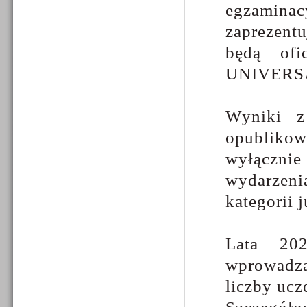
egzaminac
zaprezentu
będą ofi
UNIVERS
Wyniki z
opubliko
wyłączni
wydarzeni
kategorii 
Lata 20
wprowadza
liczby ucz