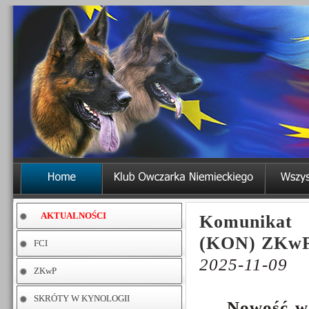
AKTUALNOŚCI
Komunikat 
(KON) ZKwP
FCI
2025-11-09
ZKwP
SKRÓTY W KYNOLOGII
Nowość w