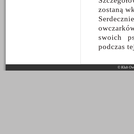
Szczegóło
zostaną w
Serdeczn
owczarków
swoich p
podczas te
© Klub Owc