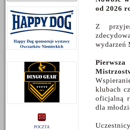
od 2026 r
Z przyje
zdecydow
Happy Dog sponsoruje wystawy
wydarzeń
Owczarków Niemieckich
Pierwsza 
Mistrzos
Wspierani
klubach c
oficjalną
dla młodzi
Uczestn
POCZTA