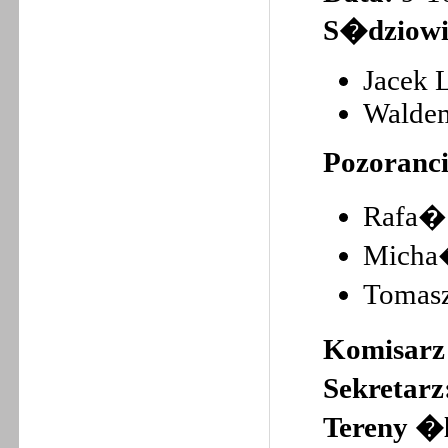
S�dziowi
Jacek 
Waldem
Pozoranci
Rafa�
Micha
Tomas
Komisar
Sekretarz
Tereny �