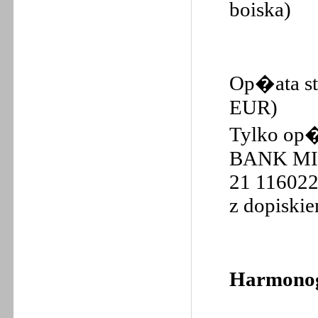
boiska)
Op�ata s
EUR)
Tylko op
BANK M
21 116022
z dopisk
Harmonog