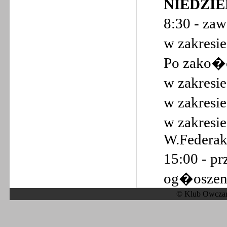
NIEDZIEL
8:30 - z
w zakresi
Po zako�
w zakresi
w zakresi
w zakresi
W.Federak
15:00 - p
og�oszen
© Klub Owczark