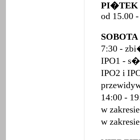
PI�TEK 0
od 15.00 
SOBOTA 0
7:30 - zb
IPO1 - s�
IPO2 i IP
przewidyw
14:00 - 1
w zakresi
w zakresi