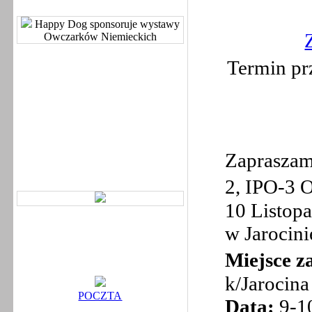
Happy Dog sponsoruje wystawy
Owczarków Niemieckich
Termin p
Zapraszam
2, IPO-3 
10 Listop
w Jarocini
Miejsce 
k/Jarocina
POCZTA
Data:
9-10